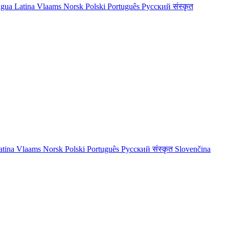
ngua Latina
Vlaams
Norsk
Polski
Português
Русский
संस्कृत
atina
Vlaams
Norsk
Polski
Português
Русский
संस्कृत
Slovenčina