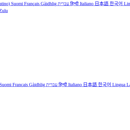
atino)
Suomi
Français
Gàidhlig
עברית
हिन्दी
Italiano
日本語
한국어
Li
iZulu
Suomi
Français
Gàidhlig
עברית
हिन्दी
Italiano
日本語
한국어
Lingua L