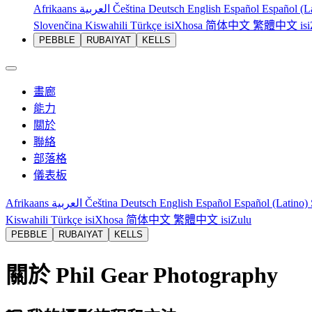
Afrikaans
العربية
Čeština
Deutsch
English
Español
Español (L
Slovenčina
Kiswahili
Türkçe
isiXhosa
简体中文
繁體中文
is
PEBBLE
RUBAIYAT
KELLS
畫廊
能力
關於
聯絡
部落格
儀表板
Afrikaans
العربية
Čeština
Deutsch
English
Español
Español (Latino)
Kiswahili
Türkçe
isiXhosa
简体中文
繁體中文
isiZulu
PEBBLE
RUBAIYAT
KELLS
關於 Phil Gear Photography