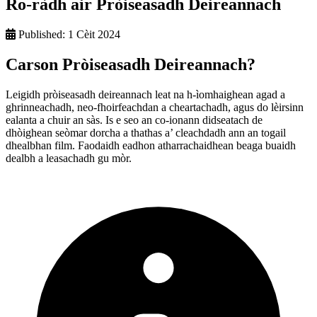
Ro-ràdh air Pròiseasadh Deireannach
Published:
1 Cèit 2024
Carson Pròiseasadh Deireannach?
Leigidh pròiseasadh deireannach leat na h-ìomhaighean agad a
ghrinneachadh, neo-fhoirfeachdan a cheartachadh, agus do lèirsinn
ealanta a chuir an sàs. Is e seo an co-ionann didseatach de
dhòighean seòmar dorcha a thathas a’ cleachdadh ann an togail
dhealbhan film. Faodaidh eadhon atharrachaidhean beaga buaidh
dealbh a leasachadh gu mòr.