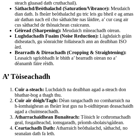
steach gluasad dath cruthachail).
Sàthachd/Beòthalachd (Saturation/Vibrance):
Meudaich
dian dath. Is fheàrr beòthalachd gu tric leis gu bheil e ag amas
air dathan nach eil cho sàthaichte nas làidire, a’ cur casg air
cus sàthachd de thònaichean craiceann.
Gèiread (Sharpening):
Meudaich mìneachadh oirean.
Lughdachadh Fuaim (Noise Reduction):
Lùghdaich gràin
didseatach, gu sònraichte follaiseach ann an dealbhan ISO
àrd.
Bearradh & Dìreachadh (Cropping & Straightening):
Leasaich sgrìobhadh le bhith a’ bearradh oirean no a’
dèanamh fàire rèidh.
A’ Tòiseachadh
Cuir a-steach:
Luchdaich na dealbhan agad a-steach don
bhathar-bog a thagh thu.
Cuir air dòigh/Tagh:
Dèan rangachadh no comharraich na
h-ìomhaighean as fheàrr leat gus na h-oidhirpean deasachaidh
agad a chuimseachadh.
Atharrachaidhean Bunaiteach:
Tòisich le cothromachadh
geal, fosgailteachd, iomsgaradh, prìomh-sholais/sgàilean.
Ceartachadh Dath:
Atharraich beòthalachd, sàthachd, no
seanalan dath fa leth.