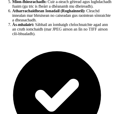
Mion-fhiosrachadh:
Cuir a-steach gèiread agus lughdachadh
fuaim (gu tric is fheàrr a dhèanamh mu dheireadh).
Atharrachaidhean Ionadail (Roghainneil):
Cleachd
innealan mar bhruisean no caiseadan gus raointean sònraichte
a dheasachadh.
Às-mhalairt:
Sàbhail an ìomhaigh chrìochnaichte agad ann
an cruth iomchaidh (mar JPEG airson an lìn no TIFF airson
clò-bhualadh).