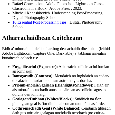
Rafael Concepcion.
Adobe Photoshop Lightroom Classic
Classroom in a Book
. Adobe Press
, 2023.
Mitchell Kanashkevich.
Understanding Post-Processing
.
Digital Photography School
10 Essential Post-Processing Tips
. Digital Photography
School
Atharrachaidhean Coitcheann
Bidh a’ mhòr-chuid de bhathar-bog deasachaidh dhealbhan (leithid
Adobe Lightroom, Capture One, Darktable) a’ tabhann innealan
bunaiteach coltach ris:
Fosgailteachd (Exposure):
Atharraich soilleireachd iomlan
an ìomhaigh.
Iomsgaradh (Contrast):
Meudaich no lughdaich an eadar-
dhealachadh eadar raointean aotrom agus dorcha.
Prìomh-sholais/Sgàilean (Highlights/Shadows):
Faigh air
ais mion-fhiosrachadh anns na pàirtean as soilleire agus as
dorcha den ìomhaigh.
Gealagan/Dubhan (Whites/Blacks):
Suidhich na fìor
phuingean geal is fìor dhubh airson an raon tòna as àirde.
Cothromachadh Geal (White Balance):
Ceartaich tilgeadh
dath gus toirt air gealagan nochdadh neodrach (no cuir a-