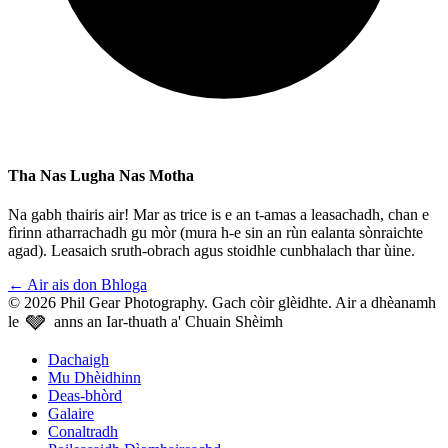
Tha Nas Lugha Nas Motha
Na gabh thairis air! Mar as trice is e an t-amas a leasachadh, chan e
fìrinn atharrachadh gu mòr (mura h-e sin an rùn ealanta sònraichte
agad). Leasaich sruth-obrach agus stoidhle cunbhalach thar ùine.
←
Air ais don Bhloga
© 2026 Phil Gear Photography. Gach còir glèidhte.
Air a dhèanamh
🩶
le
anns an Iar-thuath a' Chuain Shèimh
Dachaigh
Mu Dhèidhinn
Deas-bhòrd
Galaire
Conaltradh