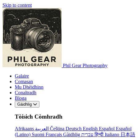
Skip to content
Phil Gear Photography
Galaire
Comasan
Mu Dhèidhinn
Conaltradh
Bloga
Gàidhlig
Tòisich Còmhradh
Afrikaans
العربية
Čeština
Deutsch
English
Español
Español
(Latino)
Suomi
Français
Gàidhlig
עברית
हिन्दी
Italiano
日本語