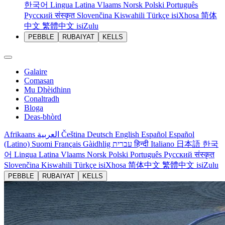
한국어
Lingua Latina
Vlaams
Norsk
Polski
Português
Русский
संस्कृत
Slovenčina
Kiswahili
Türkçe
isiXhosa
简体
中文
繁體中文
isiZulu
PEBBLE
RUBAIYAT
KELLS
Galaire
Comasan
Mu Dhèidhinn
Conaltradh
Bloga
Deas-bhòrd
Afrikaans
العربية
Čeština
Deutsch
English
Español
Español
(Latino)
Suomi
Français
Gàidhlig
עברית
हिन्दी
Italiano
日本語
한국
어
Lingua Latina
Vlaams
Norsk
Polski
Português
Русский
संस्कृत
Slovenčina
Kiswahili
Türkçe
isiXhosa
简体中文
繁體中文
isiZulu
PEBBLE
RUBAIYAT
KELLS