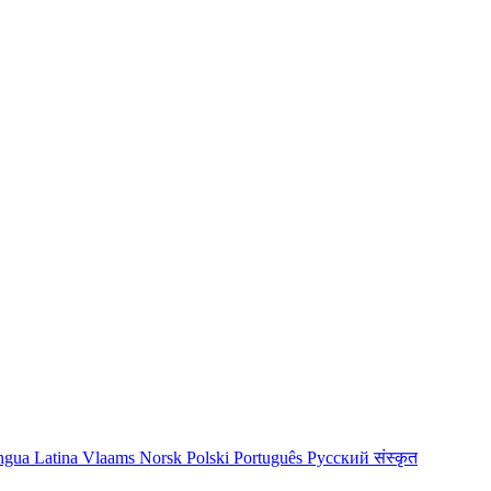
ngua Latina
Vlaams
Norsk
Polski
Português
Русский
संस्कृत