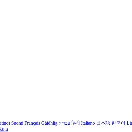
atino)
Suomi
Français
Gàidhlig
עברית
हिन्दी
Italiano
日本語
한국어
Li
iZulu