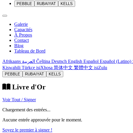
PEBBLE
RUBAIYAT
KELLS
Galerie
Capacités
À Propos
Contact
Blog
Tableau de Bord
Afrikaans
العربية
Čeština
Deutsch
English
Español
Español (Latino)
Kiswahili
Türkçe
isiXhosa
简体中文
繁體中文
isiZulu
PEBBLE
RUBAIYAT
KELLS
Livre d'Or
Voir Tout / Signer
Chargement des entrées...
Aucune entrée approuvée pour le moment.
Soyez le premier à signer !