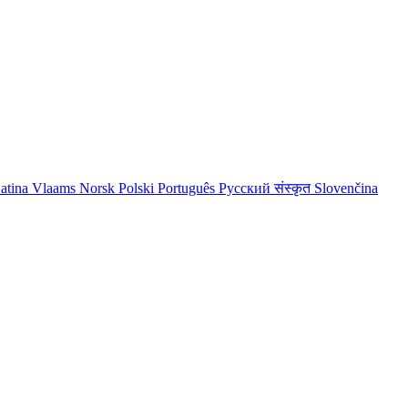
atina
Vlaams
Norsk
Polski
Português
Русский
संस्कृत
Slovenčina