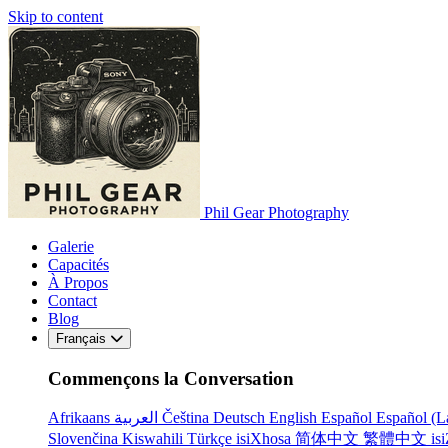
Skip to content
Phil Gear Photography
Galerie
Capacités
À Propos
Contact
Blog
Français
Commençons la Conversation
Afrikaans
العربية
Čeština
Deutsch
English
Español
Español (L
Slovenčina
Kiswahili
Türkçe
isiXhosa
简体中文
繁體中文
is