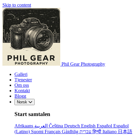
Skip to content
Phil Gear Photography
Galleri
Tjenester
Om oss
Kontakt
Blogg
Norsk
Start samtalen
Afrikaans
العربية
Čeština
Deutsch
English
Español
Español
(Latino)
Suomi
Français
Gàidhlig
עברית
हिन्दी
Italiano
日本語