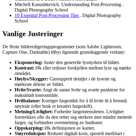
Mitchell Kanashkevich.
Understanding Post-Processing
.
Digital Photography School
10 Essential Post-Processing Tips
. Digital Photography
School
Vanlige Justeringer
De fleste bilderedigeringsprogrammer (som Adobe Lightroom,
Capture One, Darktable) tilbyr lignende grunnleggende verktøy:
Eksponering:
Juster den generelle lysstyrken til bildet.
Kontrast:
Øk eller reduser forskjellen mellom lyse og mørke
områder.
Høylys/Skygger:
Gjenopprett detaljer i de lyseste og
mørkeste delene av bildet.
Hvite/Svarte:
Angi de sanne hvite og svarte punktene for
maksimalt toneområde.
Hvitbalanse:
Korriger fargestikk for å få hvite til å fremstå
nøytrale (eller bruk et kreativt fargeskift).
Metning/Livlighet:
Forbedre fargeintensiteten. Livlighet
foretrekkes ofte da den retter seg sterkere mot mindre mettede
farger, og forhindrer overmetning av hudtoner.
Oppskarping:
Øk definisjonen av kanter.
Støyreduksjon:
Reduser digitalt korn, spesielt merkbart i