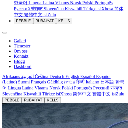
한국어
Lingua Latina
Vlaams
Norsk
Polski
Português
Русский
संस्कृत
Slovenčina
Kiswahili
Türkçe
isiXhosa
简体
中文
繁體中文
isiZulu
PEBBLE
RUBAIYAT
KELLS
Galleri
Tjenester
Om oss
Kontakt
Blogg
Dashbord
Afrikaans
العربية
Čeština
Deutsch
English
Español
Español
(Latino)
Suomi
Français
Gàidhlig
עברית
हिन्दी
Italiano
日本語
한국
어
Lingua Latina
Vlaams
Norsk
Polski
Português
Русский
संस्कृत
Slovenčina
Kiswahili
Türkçe
isiXhosa
简体中文
繁體中文
isiZulu
PEBBLE
RUBAIYAT
KELLS