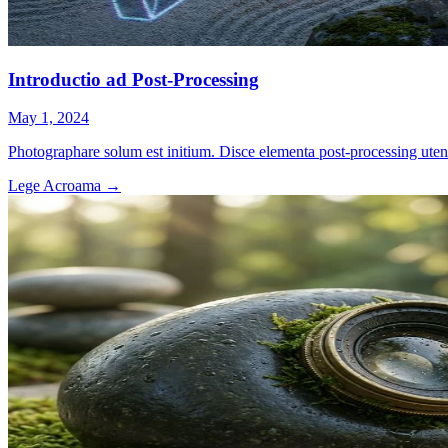
Introductio ad Post-Processing
May 1, 2024
Photographare solum est initium. Disce elementa post-processing ut
Lege Acroama
→