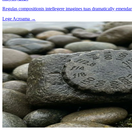
Regulas compositionis intellegere imagines tuas dramatically emendare
Lege Acroama
→