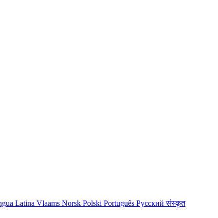
ngua Latina
Vlaams
Norsk
Polski
Português
Русский
संस्कृत