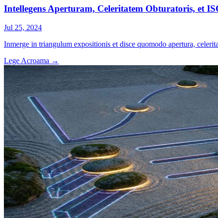
Intellegens Aperturam, Celeritatem Obturatoris, et I
Jul 25, 2024
Inmerge in triangulum expositionis et disce quomodo apertura, celer
Lege Acroama
→