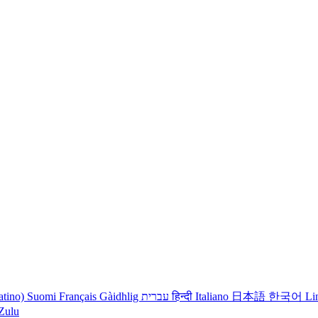
atino)
Suomi
Français
Gàidhlig
עברית
हिन्दी
Italiano
日本語
한국어
Li
iZulu