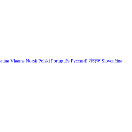
atina
Vlaams
Norsk
Polski
Português
Русский
संस्कृत
Slovenčina