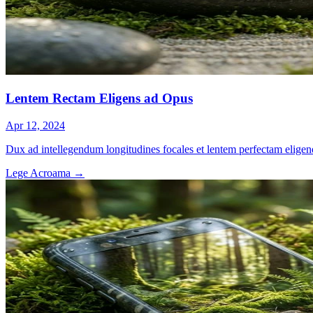
Lentem Rectam Eligens ad Opus
Apr 12, 2024
Dux ad intellegendum longitudines focales et lentem perfectam eligen
Lege Acroama
→