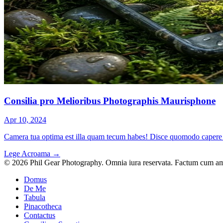
Consilia pro Melioribus Photographis Maurisphone
Apr 10, 2024
Camera tua optima est illa quam tecum habes! Disce quomodo capere
Lege Acroama
→
© 2026 Phil Gear Photography. Omnia iura reservata.
Factum cum amo
Domus
De Me
Tabula
Pinacotheca
Contactus