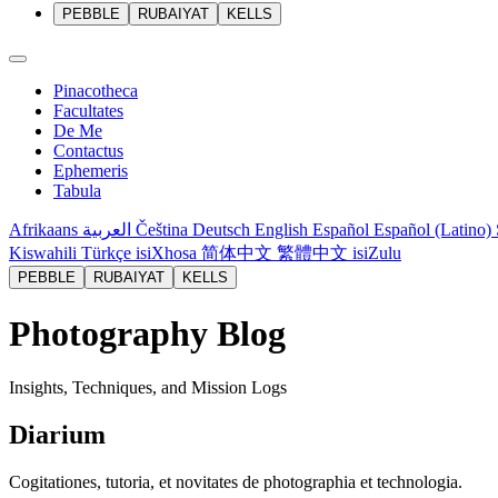
PEBBLE
RUBAIYAT
KELLS
Pinacotheca
Facultates
De Me
Contactus
Ephemeris
Tabula
Afrikaans
العربية
Čeština
Deutsch
English
Español
Español (Latino)
Kiswahili
Türkçe
isiXhosa
简体中文
繁體中文
isiZulu
PEBBLE
RUBAIYAT
KELLS
Photography Blog
Insights, Techniques, and Mission Logs
Diarium
Cogitationes, tutoria, et novitates de photographia et technologia.