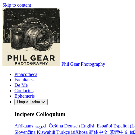
Skip to content
Phil Gear Photography
Pinacotheca
Facultates
De Me
Contactus
Ephemeris
Lingua Latina
Incipere Colloquium
Afrikaans
العربية
Čeština
Deutsch
English
Español
Español (L
Slovenčina
Kiswahili
Türkçe
isiXhosa
简体中文
繁體中文
is