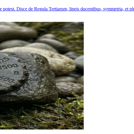
 potest. Disce de Regula Tertiarum, lineis ducentibus, symmetria, et pl