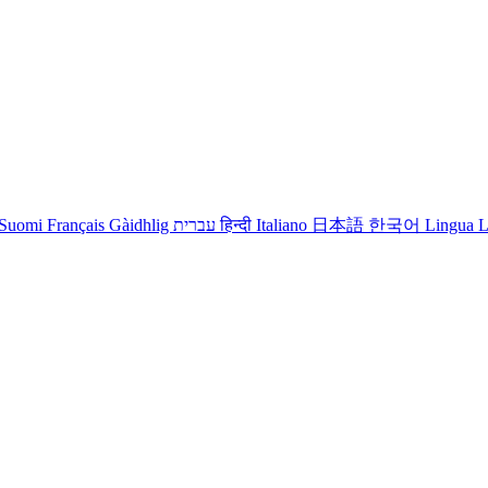
Suomi
Français
Gàidhlig
עברית
हिन्दी
Italiano
日本語
한국어
Lingua L