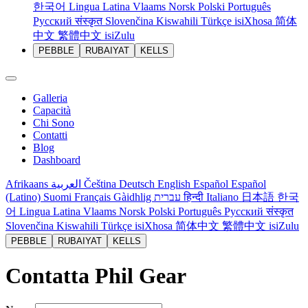
한국어
Lingua Latina
Vlaams
Norsk
Polski
Português
Русский
संस्कृत
Slovenčina
Kiswahili
Türkçe
isiXhosa
简体
中文
繁體中文
isiZulu
PEBBLE
RUBAIYAT
KELLS
Galleria
Capacità
Chi Sono
Contatti
Blog
Dashboard
Afrikaans
العربية
Čeština
Deutsch
English
Español
Español
(Latino)
Suomi
Français
Gàidhlig
עברית
हिन्दी
Italiano
日本語
한국
어
Lingua Latina
Vlaams
Norsk
Polski
Português
Русский
संस्कृत
Slovenčina
Kiswahili
Türkçe
isiXhosa
简体中文
繁體中文
isiZulu
PEBBLE
RUBAIYAT
KELLS
Contatta Phil Gear