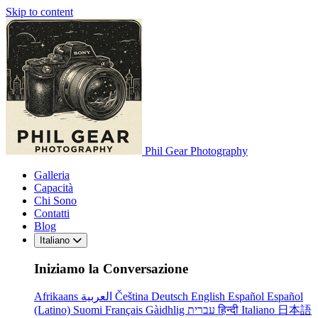
Skip to content
Phil Gear Photography
Galleria
Capacità
Chi Sono
Contatti
Blog
Italiano
Iniziamo la Conversazione
Afrikaans
العربية
Čeština
Deutsch
English
Español
Español
(Latino)
Suomi
Français
Gàidhlig
עברית
हिन्दी
Italiano
日本語