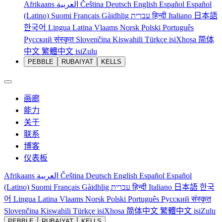
Afrikaans
العربية
Čeština
Deutsch
English
Español
Español
(Latino)
Suomi
Français
Gàidhlig
עברית
हिन्दी
Italiano
日本語
한국어
Lingua Latina
Vlaams
Norsk
Polski
Português
Русский
संस्कृत
Slovenčina
Kiswahili
Türkçe
isiXhosa
简体
中文
繁體中文
isiZulu
PEBBLE
RUBAIYAT
KELLS
画廊
能力
关于
联系
博客
仪表板
Afrikaans
العربية
Čeština
Deutsch
English
Español
Español
(Latino)
Suomi
Français
Gàidhlig
עברית
हिन्दी
Italiano
日本語
한국
어
Lingua Latina
Vlaams
Norsk
Polski
Português
Русский
संस्कृत
Slovenčina
Kiswahili
Türkçe
isiXhosa
简体中文
繁體中文
isiZulu
PEBBLE
RUBAIYAT
KELLS