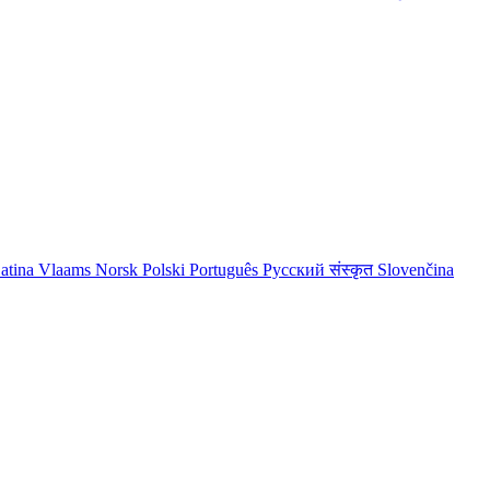
atina
Vlaams
Norsk
Polski
Português
Русский
संस्कृत
Slovenčina