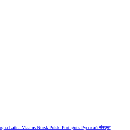
ngua Latina
Vlaams
Norsk
Polski
Português
Русский
संस्कृत