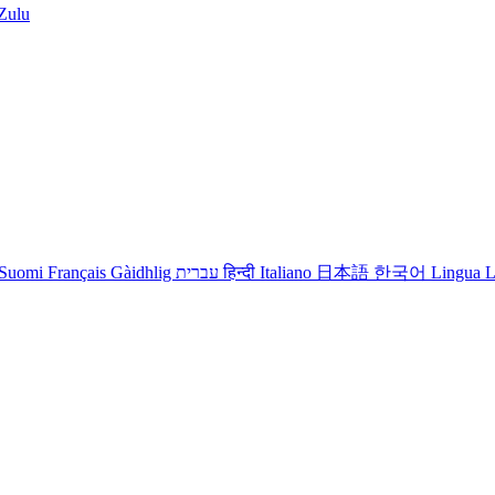
iZulu
Suomi
Français
Gàidhlig
עברית
हिन्दी
Italiano
日本語
한국어
Lingua L