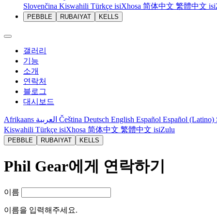
Slovenčina
Kiswahili
Türkçe
isiXhosa
简体中文
繁體中文
is
PEBBLE
RUBAIYAT
KELLS
갤러리
기능
소개
연락처
블로그
대시보드
Afrikaans
العربية
Čeština
Deutsch
English
Español
Español (Latino)
Kiswahili
Türkçe
isiXhosa
简体中文
繁體中文
isiZulu
PEBBLE
RUBAIYAT
KELLS
Phil Gear에게 연락하기
이름
이름을 입력해주세요.