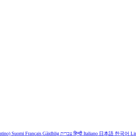
atino)
Suomi
Français
Gàidhlig
עברית
हिन्दी
Italiano
日本語
한국어
Li