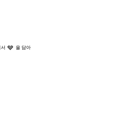
🩶
에서
을 담아