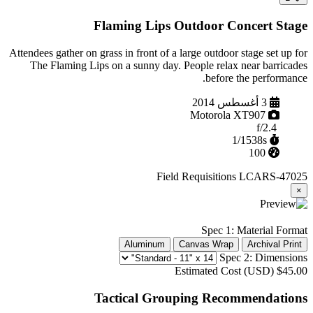
Flaming Lips Outdoor Concert Stage
Attendees gather on grass in front of a large outdoor stage set up for
The Flaming Lips on a sunny day. People relax near barricades
before the performance.
التقطت
3 أغسطس 2014
الكاميرا
Motorola XT907
الفتحة
f/2.4
الغالق
1/1538s
ISO
100
Field Requisitions
LCARS-47025
×
Spec 1: Material Format
Aluminum
Canvas Wrap
Archival Print
Spec 2: Dimensions
Estimated Cost (USD)
$45.00
Tactical Grouping Recommendations