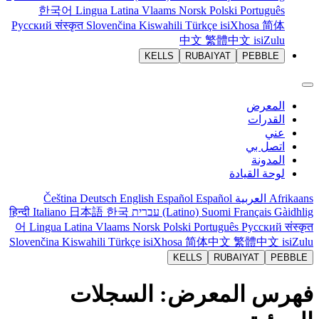
한국어
Lingua Latina
Vlaams
Norsk
Polski
Português
Русский
संस्कृत
Slovenčina
Kiswahili
Türkçe
isiXhosa
简体
中文
繁體中文
isiZulu
KELLS
RUBAIYAT
PEBBLE
المعرض
القدرات
عني
اتصل بي
المدونة
لوحة القيادة
Afrikaans
العربية
Español
Español
English
Deutsch
Čeština
Gàidhlig
Français
Suomi
(Latino)
עברית
한국
日本語
Italiano
हिन्दी
어
Lingua Latina
Vlaams
Norsk
Polski
Português
Русский
संस्कृत
Slovenčina
Kiswahili
Türkçe
isiXhosa
简体中文
繁體中文
isiZulu
KELLS
RUBAIYAT
PEBBLE
فهرس المعرض: السجلات