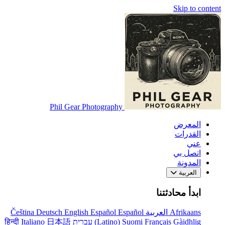
Skip to content
Phil Gear Photography
المعرض
القدرات
عني
اتصل بي
المدونة
العربية
ابدأ محادثتنا
Afrikaans
العربية
Español
Español
English
Deutsch
Čeština
Gàidhlig
Français
Suomi
(Latino)
עברית
日本語
Italiano
हिन्दी