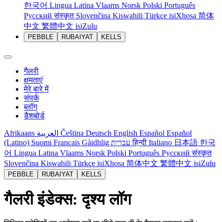
한국어
Lingua Latina
Vlaams
Norsk
Polski
Português
Русский
संस्कृत
Slovenčina
Kiswahili
Türkçe
isiXhosa
简体
中文
繁體中文
isiZulu
PEBBLE
RUBAIYAT
KELLS
गैलरी
क्षमताएं
मेरे बारे में
संपर्क
ब्लॉग
डैशबोर्ड
Afrikaans
العربية
Čeština
Deutsch
English
Español
Español
(Latino)
Suomi
Français
Gàidhlig
עברית
हिन्दी
Italiano
日本語
한국
어
Lingua Latina
Vlaams
Norsk
Polski
Português
Русский
संस्कृत
Slovenčina
Kiswahili
Türkçe
isiXhosa
简体中文
繁體中文
isiZulu
PEBBLE
RUBAIYAT
KELLS
गैलरी इंडेक्स: दृश्य लॉग