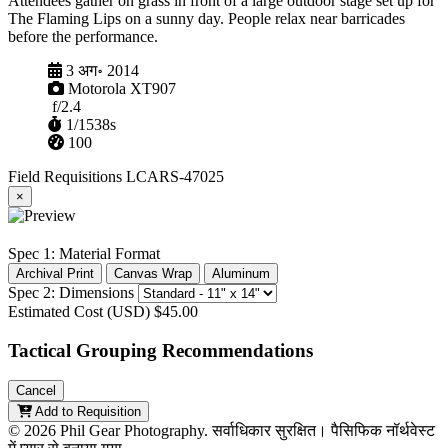
Attendees gather on grass in front of a large outdoor stage set up for
The Flaming Lips on a sunny day. People relax near barricades
before the performance.
कैप्चर किया गया
3 अग॰ 2014
कैमरा
Motorola XT907
एपर्चर
f/2.4
शटर
1/1538s
आईएसओ
100
Field Requisitions
LCARS-47025
×
Spec 1: Material Format
Archival Print
Canvas Wrap
Aluminum
Spec 2: Dimensions
Estimated Cost (USD)
$45.00
Tactical Grouping Recommendations
Cancel
Add to Requisition
© 2026 Phil Gear Photography. सर्वाधिकार सुरक्षित।
पैसिफिक नॉर्थवेस्ट