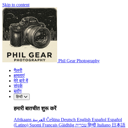
Skip to content
Phil Gear Photography
गैलरी
क्षमताएं
मेरे बारे में
संपर्क
ब्लॉग
हिन्दी
हमारी बातचीत शुरू करें
Afrikaans
العربية
Čeština
Deutsch
English
Español
Español
(Latino)
Suomi
Français
Gàidhlig
עברית
हिन्दी
Italiano
日本語