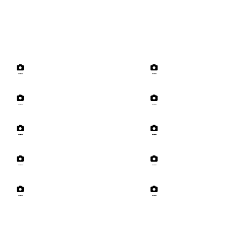
---
---
---
---
---
---
---
---
---
---