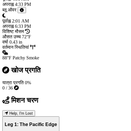
अपराह्न
4:33 PM
ब्लू ऑवर
पूर्वाह्न
2:01 AM
अपराह्न
6:33 PM
विशिष्ट मौसम
औसत उच्च
72°F
वर्षा
0.43 in
वर्तमान स्थितियां
88°F
Patchy Smoke
खोज प्रगति
यात्रा प्रगति
0%
0 / 36
मिशन चरण
Help, I'm Lost
Leg 1: The Pacific Edge