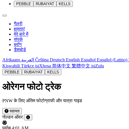
PEBBLE
RUBAIYAT
KELLS
गैलरी
क्षमताएं
मेरे बारे में
संपर्क
ब्लॉग
डैशबोर्ड
Afrikaans
العربية
Čeština
Deutsch
English
Español
Español (Latino)
Kiswahili
Türkçe
isiXhosa
简体中文
繁體中文
isiZulu
PEBBLE
RUBAIYAT
KELLS
ओरेगन फोटो ट्रेक
PNW के लिए अंतिम फोटोग्राफी और यात्रा गाइड
सहायता
गोल्डन ऑवर
पूर्वाह्न
4:01 AM