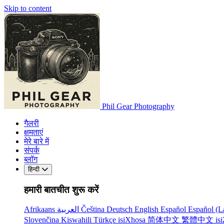
Skip to content
Phil Gear Photography
गैलरी
क्षमताएं
मेरे बारे में
संपर्क
ब्लॉग
हिन्दी
हमारी बातचीत शुरू करें
Afrikaans
العربية
Čeština
Deutsch
English
Español
Español (L
Slovenčina
Kiswahili
Türkçe
isiXhosa
简体中文
繁體中文
is