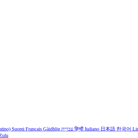
atino)
Suomi
Français
Gàidhlig
עברית
हिन्दी
Italiano
日本語
한국어
Li
iZulu