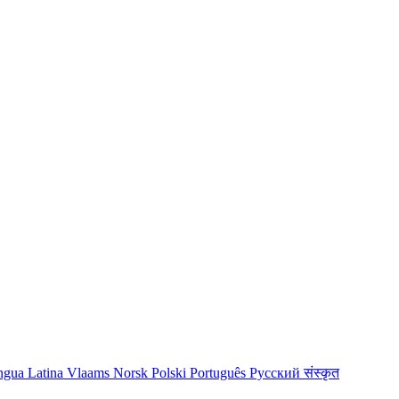
ngua Latina
Vlaams
Norsk
Polski
Português
Русский
संस्कृत