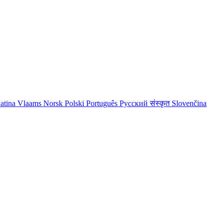
atina
Vlaams
Norsk
Polski
Português
Русский
संस्कृत
Slovenčina