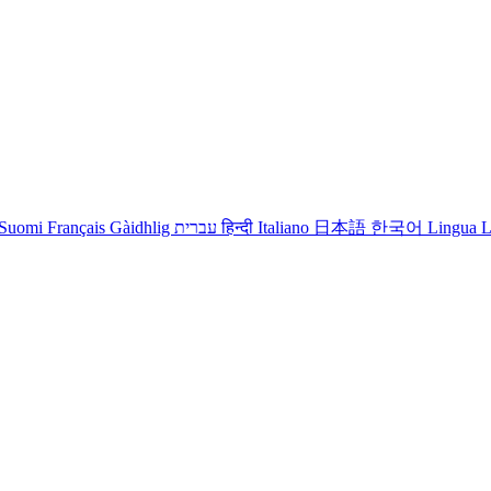
Suomi
Français
Gàidhlig
עברית
हिन्दी
Italiano
日本語
한국어
Lingua L