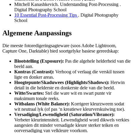
Mitchell Kanashkevich.
Understanding Post-Processing
.
Digital Photography School
10 Essential Post-Processing Tips
. Digital Photography
School
Algemene Aanpassings
Die meeste fotoredigeringsagteware (soos Adobe Lightroom,
Capture One, Darktable) bied soortgelyke basiese gereedskap:
Blootstelling (Exposure):
Pas die algehele helderheid van die
beeld aan.
Kontras (Contrast):
Verhoog of verlaag die verskil tussen
ligte en donker areas.
Hoogtepunte/Skaduwees (Highlights/Shadows):
Herwin
detail in die helderste en donkerste dele van die beeld.
Witte/Swartes:
Stel die ware wit en swart punte vir
maksimum tonale reeks.
Witbalans (White Balance):
Korrigeer kleurzweem sodat
wit neutraal lyk (of pas ‘n kreatiewe kleurverskuiwing toe).
Versadiging/Lewendigheid (Saturation/Vibrance):
Verbeter kleurintensiteit. Lewendigheid word dikwels verkies
aangesien dit minder versadigde kleure sterker teiken en
oorversadiging van velkleure voorkom.