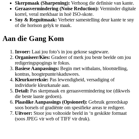
Skerpmaak (Sharpening):
Verhoog die definisie van kante.
Geraasvermindering (Noise Reduction):
Verminder digitale
korrel, veral merkbaar in hoë ISO-skote.
Sny & Reguitmaak:
Verbeter samestelling deur kante te sny
of die horison gelyk te maak.
Aan die Gang Kom
Invoer:
Laai jou foto’s in jou gekose sagteware.
Organiseer/Kies:
Gradeer of merk jou beste beelde om jou
redigeringspogings te fokus.
Basiese Aanpassings:
Begin met witbalans, blootstelling,
kontras, hoogtepunte/skaduwees.
Kleurkorreksie:
Pas lewendigheid, versadiging of
individuele kleurkanale aan.
Detail:
Pas skerpmaak en geraasvermindering toe (dikwels
die beste laaste gedoen).
Plaaslike Aanpassings (Opsioneel):
Gebruik gereedskap
soos borsels of gradiënte om spesifieke areas te redigeer.
Uitvoer:
Stoor jou voltooide beeld in ‘n geskikte formaat
(soos JPEG vir web of TIFF vir druk).