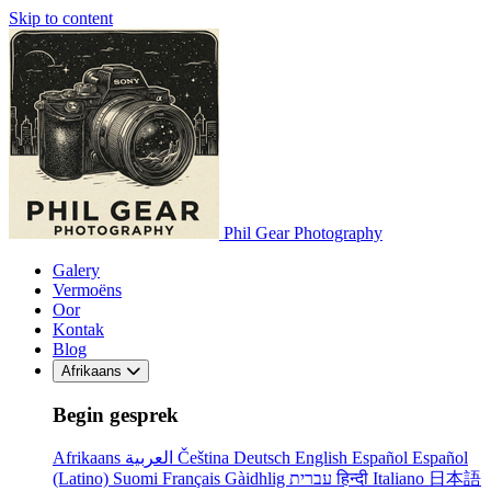
Skip to content
Phil Gear Photography
Galery
Vermoëns
Oor
Kontak
Blog
Afrikaans
Begin gesprek
Afrikaans
العربية
Čeština
Deutsch
English
Español
Español
(Latino)
Suomi
Français
Gàidhlig
עברית
हिन्दी
Italiano
日本語