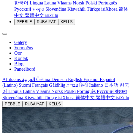
한국어
Lingua Latina
Vlaams
Norsk
Polski
Português
Русский
संस्कृत
Slovenčina
Kiswahili
Türkçe
isiXhosa
简体
中文
繁體中文
isiZulu
PEBBLE
RUBAIYAT
KELLS
Galery
Vermoëns
Oor
Kontak
Blog
Paneelbord
Afrikaans
العربية
Čeština
Deutsch
English
Español
Español
(Latino)
Suomi
Français
Gàidhlig
עברית
हिन्दी
Italiano
日本語
한국
어
Lingua Latina
Vlaams
Norsk
Polski
Português
Русский
संस्कृत
Slovenčina
Kiswahili
Türkçe
isiXhosa
简体中文
繁體中文
isiZulu
PEBBLE
RUBAIYAT
KELLS