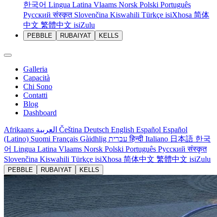
한국어
Lingua Latina
Vlaams
Norsk
Polski
Português
Русский
संस्कृत
Slovenčina
Kiswahili
Türkçe
isiXhosa
简体
中文
繁體中文
isiZulu
PEBBLE
RUBAIYAT
KELLS
Galleria
Capacità
Chi Sono
Contatti
Blog
Dashboard
Afrikaans
العربية
Čeština
Deutsch
English
Español
Español
(Latino)
Suomi
Français
Gàidhlig
עברית
हिन्दी
Italiano
日本語
한국
어
Lingua Latina
Vlaams
Norsk
Polski
Português
Русский
संस्कृत
Slovenčina
Kiswahili
Türkçe
isiXhosa
简体中文
繁體中文
isiZulu
PEBBLE
RUBAIYAT
KELLS