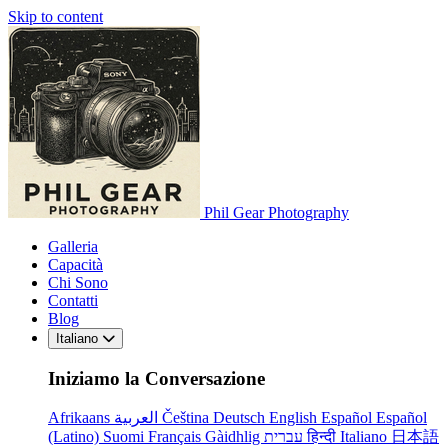
Skip to content
Phil Gear Photography
Galleria
Capacità
Chi Sono
Contatti
Blog
Italiano
Iniziamo la Conversazione
Afrikaans
العربية
Čeština
Deutsch
English
Español
Español
(Latino)
Suomi
Français
Gàidhlig
עברית
हिन्दी
Italiano
日本語