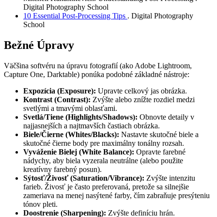
Digital Photography School
10 Essential Post-Processing Tips
. Digital Photography
School
Bežné Úpravy
Väčšina softvéru na úpravu fotografií (ako Adobe Lightroom,
Capture One, Darktable) ponúka podobné základné nástroje:
Expozícia (Exposure):
Upravte celkový jas obrázka.
Kontrast (Contrast):
Zvýšte alebo znížte rozdiel medzi
svetlými a tmavými oblasťami.
Svetlá/Tiene (Highlights/Shadows):
Obnovte detaily v
najjasnejších a najtmavších častiach obrázka.
Biele/Čierne (Whites/Blacks):
Nastavte skutočné biele a
skutočné čierne body pre maximálny tonálny rozsah.
Vyváženie Bielej (White Balance):
Opravte farebné
nádychy, aby biela vyzerala neutrálne (alebo použite
kreatívny farebný posun).
Sýtosť/Živosť (Saturation/Vibrance):
Zvýšte intenzitu
farieb. Živosť je často preferovaná, pretože sa silnejšie
zameriava na menej nasýtené farby, čím zabraňuje presýteniu
tónov pleti.
Doostrenie (Sharpening):
Zvýšte definíciu hrán.