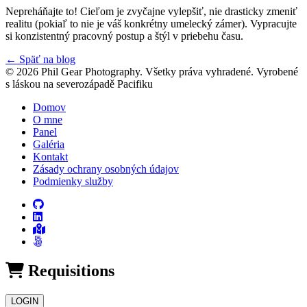
Nepreháňajte to! Cieľom je zvyčajne vylepšiť, nie drasticky zmeniť
realitu (pokiaľ to nie je váš konkrétny umelecký zámer). Vypracujte
si konzistentný pracovný postup a štýl v priebehu času.
←
Späť na blog
© 2026 Phil Gear Photography. Všetky práva vyhradené.
Vyrobené
s láskou na severozápadě Pacifiku
Domov
O mne
Panel
Galéria
Kontakt
Zásady ochrany osobných údajov
Podmienky služby
Requisitions
LOGIN