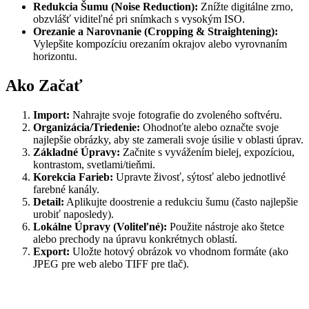
Redukcia Šumu (Noise Reduction):
Znížte digitálne zrno,
obzvlášť viditeľné pri snímkach s vysokým ISO.
Orezanie a Narovnanie (Cropping & Straightening):
Vylepšite kompozíciu orezaním okrajov alebo vyrovnaním
horizontu.
Ako Začať
Import:
Nahrajte svoje fotografie do zvoleného softvéru.
Organizácia/Triedenie:
Ohodnoťte alebo označte svoje
najlepšie obrázky, aby ste zamerali svoje úsilie v oblasti úprav.
Základné Úpravy:
Začnite s vyvážením bielej, expozíciou,
kontrastom, svetlami/tieňmi.
Korekcia Farieb:
Upravte živosť, sýtosť alebo jednotlivé
farebné kanály.
Detail:
Aplikujte doostrenie a redukciu šumu (často najlepšie
urobiť naposledy).
Lokálne Úpravy (Voliteľné):
Použite nástroje ako štetce
alebo prechody na úpravu konkrétnych oblastí.
Export:
Uložte hotový obrázok vo vhodnom formáte (ako
JPEG pre web alebo TIFF pre tlač).