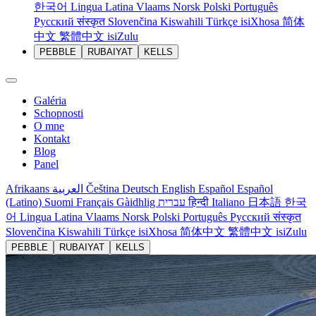
한국어
Lingua Latina
Vlaams
Norsk
Polski
Português
Русский
संस्कृत
Slovenčina
Kiswahili
Türkçe
isiXhosa
简体
中文
繁體中文
isiZulu
PEBBLE
RUBAIYAT
KELLS
Galéria
Schopnosti
O mne
Kontakt
Blog
Panel
Afrikaans
العربية
Čeština
Deutsch
English
Español
Español
(Latino)
Suomi
Français
Gàidhlig
עברית
हिन्दी
Italiano
日本語
한국
어
Lingua Latina
Vlaams
Norsk
Polski
Português
Русский
संस्कृत
Slovenčina
Kiswahili
Türkçe
isiXhosa
简体中文
繁體中文
isiZulu
PEBBLE
RUBAIYAT
KELLS