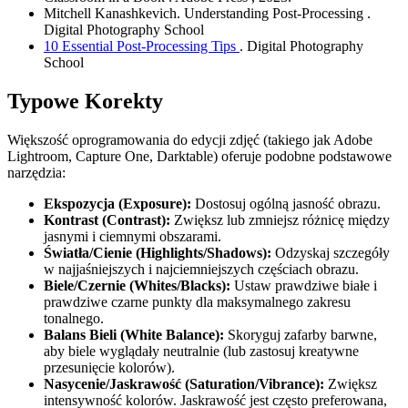
Mitchell Kanashkevich.
Understanding Post-Processing
.
Digital Photography School
10 Essential Post-Processing Tips
. Digital Photography
School
Typowe Korekty
Większość oprogramowania do edycji zdjęć (takiego jak Adobe
Lightroom, Capture One, Darktable) oferuje podobne podstawowe
narzędzia:
Ekspozycja (Exposure):
Dostosuj ogólną jasność obrazu.
Kontrast (Contrast):
Zwiększ lub zmniejsz różnicę między
jasnymi i ciemnymi obszarami.
Światła/Cienie (Highlights/Shadows):
Odzyskaj szczegóły
w najjaśniejszych i najciemniejszych częściach obrazu.
Biele/Czernie (Whites/Blacks):
Ustaw prawdziwe białe i
prawdziwe czarne punkty dla maksymalnego zakresu
tonalnego.
Balans Bieli (White Balance):
Skoryguj zafarby barwne,
aby biele wyglądały neutralnie (lub zastosuj kreatywne
przesunięcie kolorów).
Nasycenie/Jaskrawość (Saturation/Vibrance):
Zwiększ
intensywność kolorów. Jaskrawość jest często preferowana,