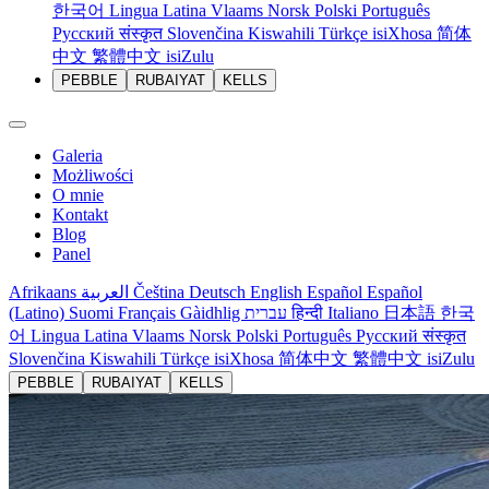
한국어
Lingua Latina
Vlaams
Norsk
Polski
Português
Русский
संस्कृत
Slovenčina
Kiswahili
Türkçe
isiXhosa
简体
中文
繁體中文
isiZulu
PEBBLE
RUBAIYAT
KELLS
Galeria
Możliwości
O mnie
Kontakt
Blog
Panel
Afrikaans
العربية
Čeština
Deutsch
English
Español
Español
(Latino)
Suomi
Français
Gàidhlig
עברית
हिन्दी
Italiano
日本語
한국
어
Lingua Latina
Vlaams
Norsk
Polski
Português
Русский
संस्कृत
Slovenčina
Kiswahili
Türkçe
isiXhosa
简体中文
繁體中文
isiZulu
PEBBLE
RUBAIYAT
KELLS