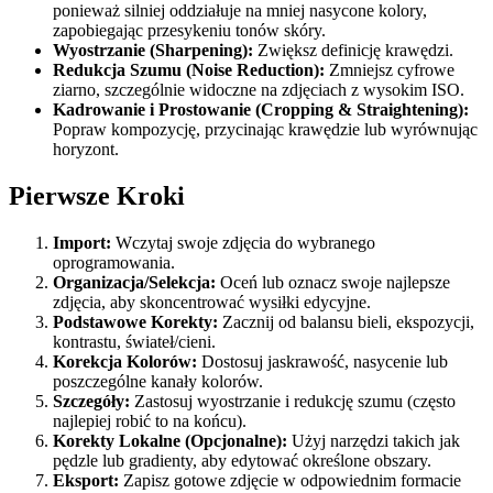
ponieważ silniej oddziałuje na mniej nasycone kolory,
zapobiegając przesykeniu tonów skóry.
Wyostrzanie (Sharpening):
Zwiększ definicję krawędzi.
Redukcja Szumu (Noise Reduction):
Zmniejsz cyfrowe
ziarno, szczególnie widoczne na zdjęciach z wysokim ISO.
Kadrowanie i Prostowanie (Cropping & Straightening):
Popraw kompozycję, przycinając krawędzie lub wyrównując
horyzont.
Pierwsze Kroki
Import:
Wczytaj swoje zdjęcia do wybranego
oprogramowania.
Organizacja/Selekcja:
Oceń lub oznacz swoje najlepsze
zdjęcia, aby skoncentrować wysiłki edycyjne.
Podstawowe Korekty:
Zacznij od balansu bieli, ekspozycji,
kontrastu, świateł/cieni.
Korekcja Kolorów:
Dostosuj jaskrawość, nasycenie lub
poszczególne kanały kolorów.
Szczegóły:
Zastosuj wyostrzanie i redukcję szumu (często
najlepiej robić to na końcu).
Korekty Lokalne (Opcjonalne):
Użyj narzędzi takich jak
pędzle lub gradienty, aby edytować określone obszary.
Eksport:
Zapisz gotowe zdjęcie w odpowiednim formacie