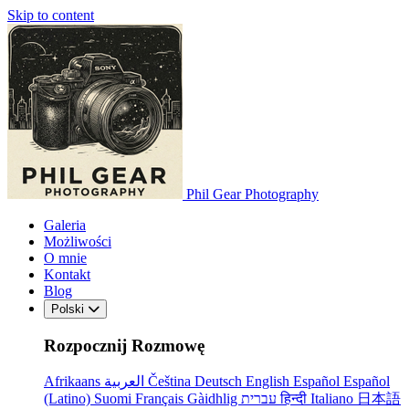
Skip to content
Phil Gear Photography
Galeria
Możliwości
O mnie
Kontakt
Blog
Polski
Rozpocznij Rozmowę
Afrikaans
العربية
Čeština
Deutsch
English
Español
Español
(Latino)
Suomi
Français
Gàidhlig
עברית
हिन्दी
Italiano
日本語