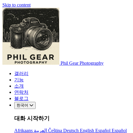
Skip to content
Phil Gear Photography
갤러리
기능
소개
연락처
블로그
한국어
대화 시작하기
Afrikaans
العربية
Čeština
Deutsch
English
Español
Español