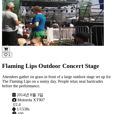
1
Flaming Lips Outdoor Concert Stage
Attendees gather on grass in front of a large outdoor stage set up for
The Flaming Lips on a sunny day. People relax near barricades
before the performance.
촬영일
2014년 8월 3일
카메라
Motorola XT907
조리개
f/2.4
셔터
1/1538s
ISO
100