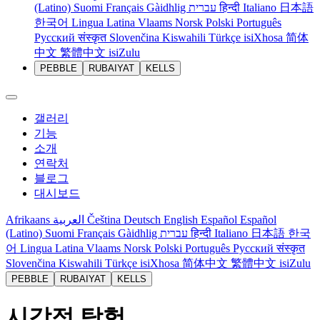
(Latino)
Suomi
Français
Gàidhlig
עברית
हिन्दी
Italiano
日本語
한국어
Lingua Latina
Vlaams
Norsk
Polski
Português
Русский
संस्कृत
Slovenčina
Kiswahili
Türkçe
isiXhosa
简体
中文
繁體中文
isiZulu
PEBBLE
RUBAIYAT
KELLS
갤러리
기능
소개
연락처
블로그
대시보드
Afrikaans
العربية
Čeština
Deutsch
English
Español
Español
(Latino)
Suomi
Français
Gàidhlig
עברית
हिन्दी
Italiano
日本語
한국
어
Lingua Latina
Vlaams
Norsk
Polski
Português
Русский
संस्कृत
Slovenčina
Kiswahili
Türkçe
isiXhosa
简体中文
繁體中文
isiZulu
PEBBLE
RUBAIYAT
KELLS
시각적 탐험